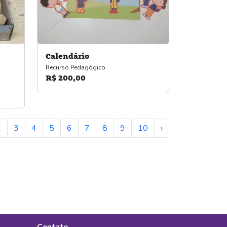
Calendário
Recurso Pedagógico
R$ 200,00
2
3
4
5
6
7
8
9
10
›
Contato