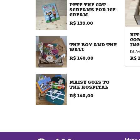
PETE THE CAT -
SCREAMS FOR ICE
CREAM
R$ 139,00
KIT
COM
ING
THE BOY AND THE
WALL
Kit A
R$ 
R$ 140,00
MAISY GOES TO
THE HOSPITAL
R$ 140,00
Mapa d